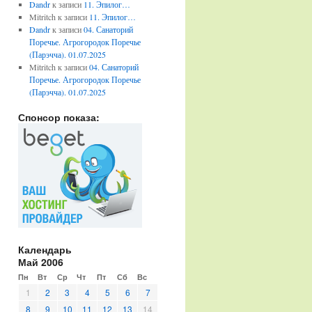
Dandr
к записи
11. Эпилог…
Mitritch
к записи
11. Эпилог…
Dandr
к записи
04. Санаторий
Поречье. Агрогородок Поречье
(Парэчча). 01.07.2025
Mitritch
к записи
04. Санаторий
Поречье. Агрогородок Поречье
(Парэчча). 01.07.2025
Спонсор показа:
Календарь
Май 2006
Пн
Вт
Ср
Чт
Пт
Сб
Вс
1
2
3
4
5
6
7
8
9
10
11
12
13
14