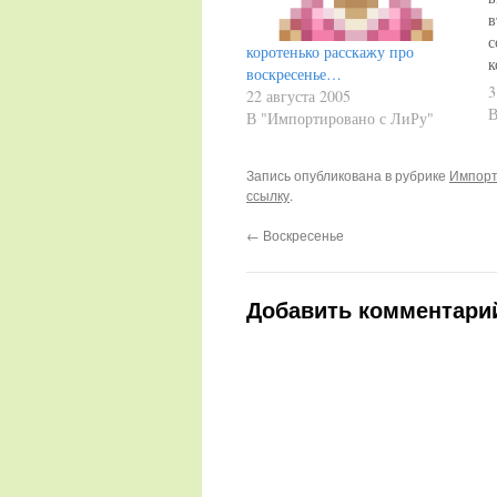
в
с
коротенько расскажу про
к
воскресенье…
0
3
22 августа 2005
н
В
В "Импортировано с ЛиРу"
Запись опубликована в рубрике
Импорт
ссылку
.
←
Воскресенье
Добавить комментари