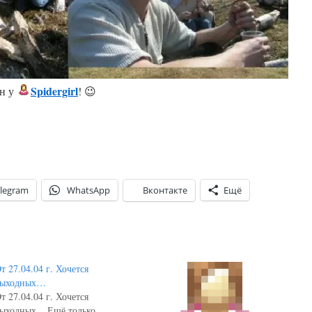
Spidergirl
ан у
! 😉
legram
WhatsApp
Вконтакте
Ещё
т 27.04.04 г. Хочется
выходных…
т 27.04.04 г. Хочется
ыходных... Ещё только