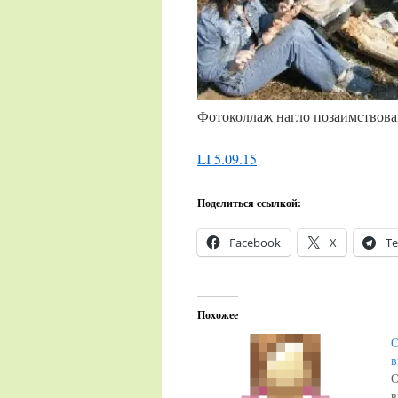
Фотоколлаж нагло позаимствов
LI 5.09.15
Поделиться ссылкой:
Facebook
X
Te
Похожее
О
О
в