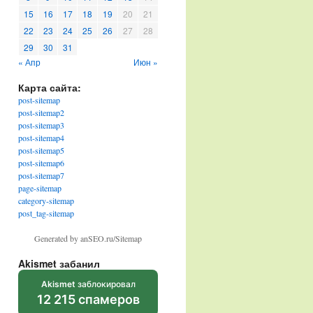
15
16
17
18
19
20
21
22
23
24
25
26
27
28
29
30
31
« Апр
Июн »
Карта сайта:
post-sitemap
post-sitemap2
post-sitemap3
post-sitemap4
post-sitemap5
post-sitemap6
post-sitemap7
page-sitemap
category-sitemap
post_tag-sitemap
Generated by anSEO.ru/Sitemap
Akismet забанил
Akismet
заблокировал
12 215 спамеров