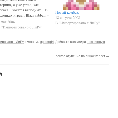
торник, а уже устал, как
обака... хочется выходных... В
Новый комбез.
олонках играет: Black sabbath -
18 августа 2008
1 Дорожка 1 Текущее
 мая 2004
В "Импортировано с ЛиРу"
астроение: LI 3.9.25
 "Импортировано с ЛиРу"
ировано с ЛиРу
с метками
spidergirl
. Добавьте в закладки
постоянную
легкое отупение на лицах коллег
→
й