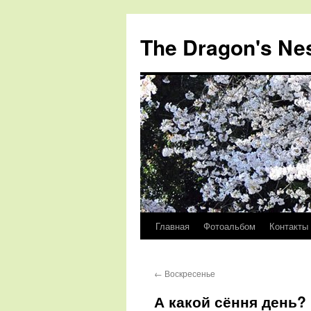
The Dragon's Ne
Главная
Фотоальбом
Контакты
Перейти
к
←
Воскресенье
содержимому
А какой сёння день?