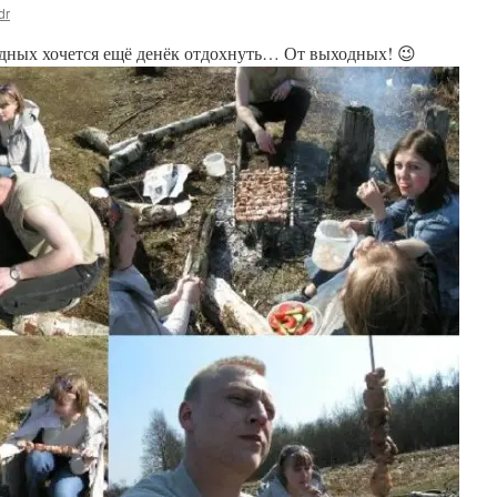
dr
одных хочется ещё денёк отдохнуть… От выходных! 😉