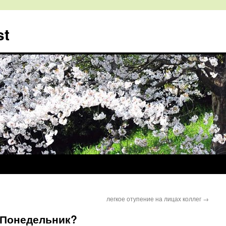
st
легкое отупение на лицах коллег
→
 Понедельник?