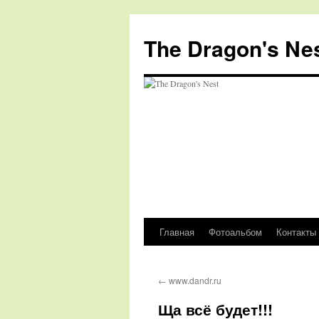
The Dragon's Ne
Главная
Фотоальбом
Контакты
Перейти
к
←
www.dandr.ru
содержимому
Ща всё будет!!!