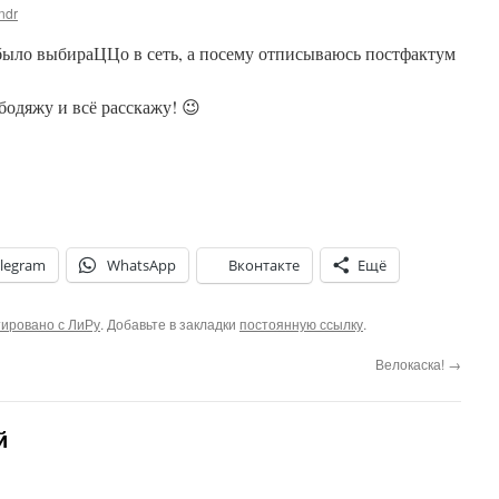
ndr
 было выбираЦЦо в сеть, а посему отписываюсь постфактум
бодяжу и всё расскажу! 😉
legram
WhatsApp
Вконтакте
Ещё
ировано с ЛиРу
. Добавьте в закладки
постоянную ссылку
.
Велокаска!
→
й