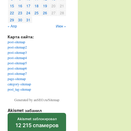
15
16
17
18
19
20
21
22
23
24
25
26
27
28
29
30
31
« Апр
Июн »
Карта сайта:
post-sitemap
post-sitemap2
post-sitemap3
post-sitemap4
post-sitemap5
post-sitemap6
post-sitemap7
page-sitemap
category-sitemap
post_tag-sitemap
Generated by anSEO.ru/Sitemap
Akismet забанил
Akismet
заблокировал
12 215 спамеров