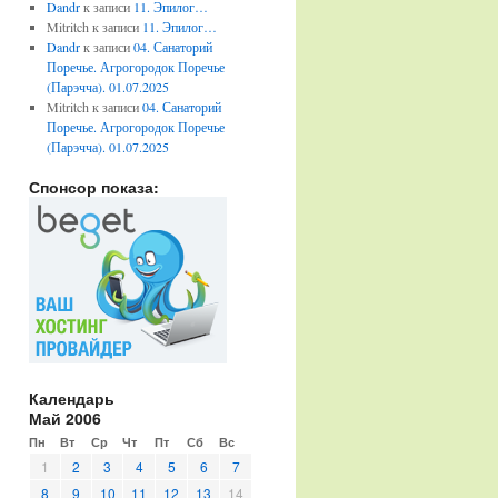
Dandr
к записи
11. Эпилог…
Mitritch
к записи
11. Эпилог…
Dandr
к записи
04. Санаторий
Поречье. Агрогородок Поречье
(Парэчча). 01.07.2025
Mitritch
к записи
04. Санаторий
Поречье. Агрогородок Поречье
(Парэчча). 01.07.2025
Спонсор показа:
Календарь
Май 2006
Пн
Вт
Ср
Чт
Пт
Сб
Вс
1
2
3
4
5
6
7
8
9
10
11
12
13
14