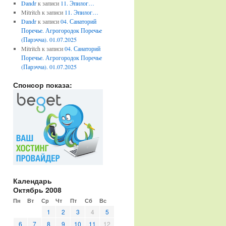
Dandr
к записи
11. Эпилог…
Mitritch
к записи
11. Эпилог…
Dandr
к записи
04. Санаторий
Поречье. Агрогородок Поречье
(Парэчча). 01.07.2025
Mitritch
к записи
04. Санаторий
Поречье. Агрогородок Поречье
(Парэчча). 01.07.2025
Спонсор показа:
Календарь
Октябрь 2008
Пн
Вт
Ср
Чт
Пт
Сб
Вс
1
2
3
4
5
6
7
8
9
10
11
12