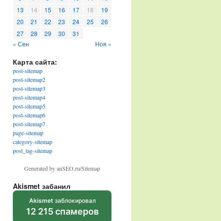
13
14
15
16
17
18
19
20
21
22
23
24
25
26
27
28
29
30
31
« Сен
Ноя »
Карта сайта:
post-sitemap
post-sitemap2
post-sitemap3
post-sitemap4
post-sitemap5
post-sitemap6
post-sitemap7
page-sitemap
category-sitemap
post_tag-sitemap
Generated by anSEO.ru/Sitemap
Akismet забанил
Akismet
заблокировал
12 215 спамеров