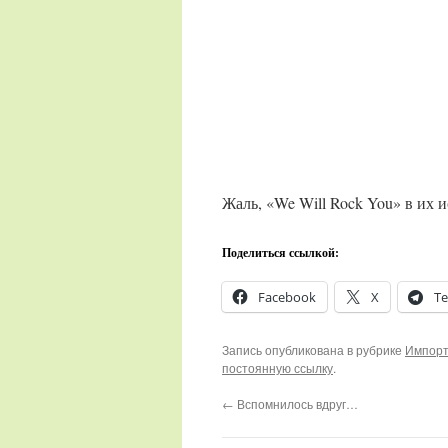
Жаль, «We Will Rock You» в их
Поделиться ссылкой:
Facebook
X
Te
Запись опубликована в рубрике
Импорт
постоянную ссылку
.
←
Вспомнилось вдруг…