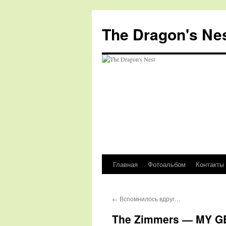
The Dragon's Ne
Главная
Фотоальбом
Контакты
Перейти
к
←
Вспомнилось вдруг…
содержимому
The Zimmers — MY 