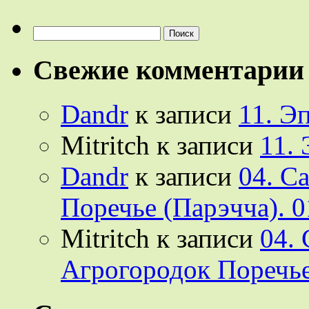
Найти:
Свежие комментарии
Dandr
к записи
11. Э
Mitritch
к записи
11.
Dandr
к записи
04. С
Поречье (Парэчча). 0
Mitritch
к записи
04.
Агрогородок Поречье