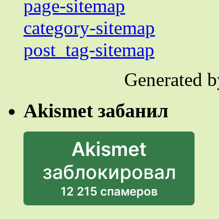
page-sitemap
category-sitemap
post_tag-sitemap
Generated 
Akismet забанил
Akismet
заблокировал
12 215 спамеров