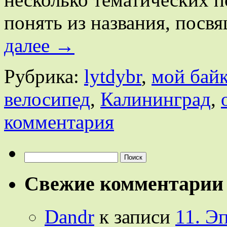
понять из названия, пос
далее
→
Рубрика:
lytdybr
,
мой бай
велосипед
,
Калининград
,
комментария
Найти:
Свежие комментарии
Dandr
к записи
11. Э