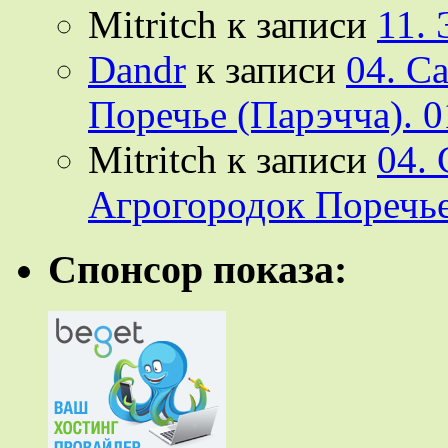
Mitritch
к записи
11.
Dandr
к записи
04. С
Поречье (Парэчча). 0
Mitritch
к записи
04.
Агрогородок Поречье
Спонсор показа: