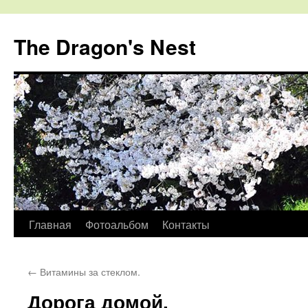
The Dragon's Nest
Перейти
Главная
Фотоальбом
Контакты
к
←
Витамины за стеклом.
содержимому
Дорога домой.