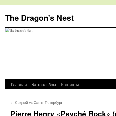
The Dragon's Nest
Перейти
Главная
Фотоальбом
Контакты
к
←
Сидней vs Санкт-Петербург.
содержимому
Pierre Henry «Psyché Rock» 