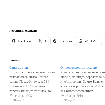
Поделиться ссылкой:
Facebook
X
Telegram
WhatsApp
Похожее
Свин-храпун
О прошедшем мотосезоне.
Помнится, Танюшка как-то уже
Афтарство не моё, вконтакте н
выкладывала видео нашего
люблю, но видео порадовало д
свина. Продублирую. :) ЗЫ
глубины души! За что Ваньке -
Поскольку ЛиРушечкину
афтару - огромное спасибо! :)
вёрстку плющит от видео, то
ЗЫ Видео перезаливать
убрал сразу под кат.
23 декабря 2008
откровенно влом))) Или по
19 декабря 2010
В "Видео"
ссылочке: мой мотосезон-2010.
В "Видео"