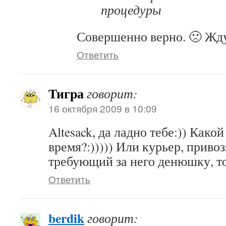
процедуры
Совершенно верно. 🙁 Жду
Ответить
Тигра
говорит:
16 октября 2009 в 10:09
Altesack, да ладно тебе:)) Како
время?:))))) Или курьер, приво
требующий за него денюшку, тож
Ответить
berdik
говорит: