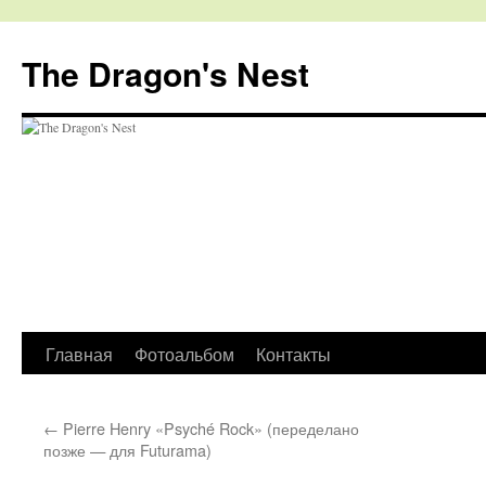
The Dragon's Nest
Перейти
Главная
Фотоальбом
Контакты
к
←
Pierre Henry «Psyché Rock» (переделано
содержимому
позже — для Futurama)