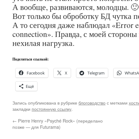
А вообще, развиваются, молодцы. 🙂
Вот только бы оброботку БД чутка
А то сегодня даже наблюдал «Error est
connection». Правда, с моей стороны
нехилая нагрузка.
Поделиться ссылкой:
Facebook
X
Telegram
Whats
Ещё
Запись опубликована в рубрике
блоговодство
с метками
хост
закладки
постоянную ссылку
.
←
Pierre Henry «Psyché Rock» (переделано
позже — для Futurama)