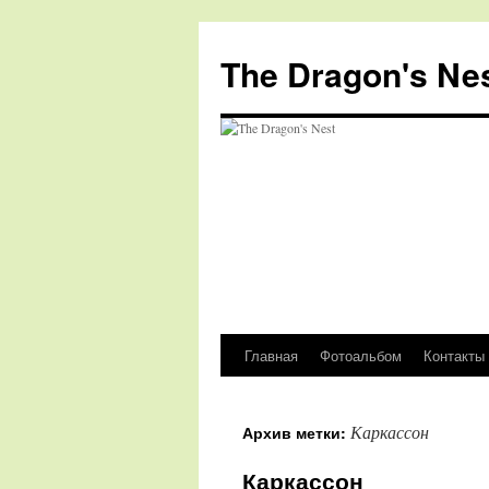
The Dragon's Ne
Главная
Фотоальбом
Контакты
Перейти
к
Каркассон
Архив метки:
содержимому
Каркассон