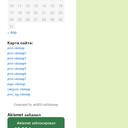
10
11
12
13
14
15
16
17
18
19
20
21
22
23
24
25
26
27
28
29
30
31
« Апр
Карта сайта:
post-sitemap
post-sitemap2
post-sitemap3
post-sitemap4
post-sitemap5
post-sitemap6
post-sitemap7
page-sitemap
category-sitemap
post_tag-sitemap
Generated by anSEO.ru/Sitemap
Akismet забанил
Akismet
заблокировал