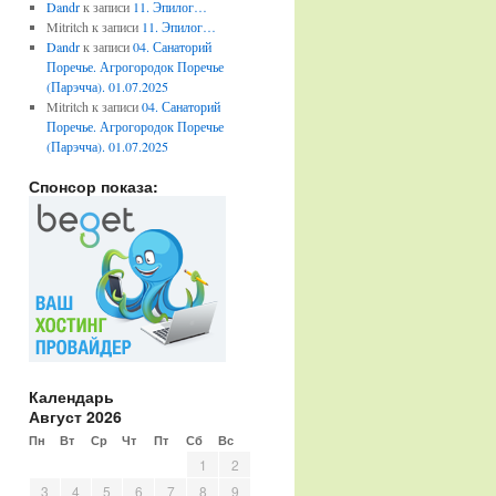
Dandr
к записи
11. Эпилог…
Mitritch
к записи
11. Эпилог…
Dandr
к записи
04. Санаторий
Поречье. Агрогородок Поречье
(Парэчча). 01.07.2025
Mitritch
к записи
04. Санаторий
Поречье. Агрогородок Поречье
(Парэчча). 01.07.2025
Спонсор показа:
Календарь
Август 2026
Пн
Вт
Ср
Чт
Пт
Сб
Вс
1
2
3
4
5
6
7
8
9