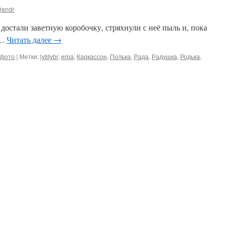
Dandr
а достали заветную коробочку, стряхнули с неё пыль и, пока
х…
Читать далее
→
фото
|
Метки:
lytdybr
,
игра
,
Каркассон
,
Полька
,
Рада
,
Радушка
,
Родька
,