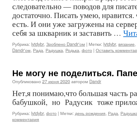
следовательно — поводов для писате
достаточно. Писать умею, нравится
есть. И они уже загружены на сервер
себя за шкварник и заставить …
Чит
Рубрика:
lytdybr
,
Зроблено Dandr'ом
|
Метки:
lytdybr
,
вязание
,
Dandr'ом
,
Рада
,
Радушка
,
Родька
,
фото
|
Оставить коммента
Не могу не поделиться. Папе
Опубликовано
27 июня 2020
автором
Dandr
Нет,я понимаю,что большая часть 
бабушкой, но Радусик тоже прило
Рубрика:
lytdybr
,
фото
|
Метки:
день рождения
,
Рада
,
Радушк
комментария