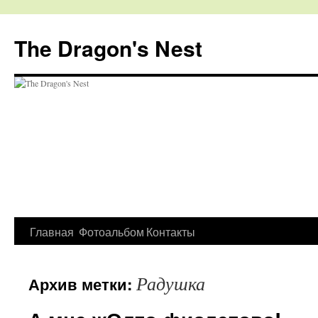
The Dragon's Nest
Перейти
Главная
Фотоальбом
Контакты
к
Радушка
Архив метки:
содержимому