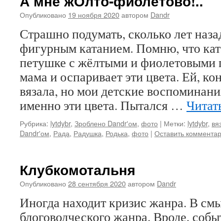
А мне жОлто-фиолетово!..
Опубликовано
19 ноября 2020
автором
Dandr
Страшно подумать, сколько лет наза
фигурным катанием. Помню, что кат
петушке с жёлтыми и фиолетовыми 
мама и оспаривает эти цвета. Ей, ко
вязала, но мои детские воспоминан
именно эти цвета. Пытался …
Читат
Рубрика:
lytdybr
,
Зроблено Dandr'ом
,
фото
|
Метки:
lytdybr
,
вя
Dandr'ом
,
Рада
,
Радушка
,
Родька
,
фото
|
Оставить коммента
Клубкомотальня
Опубликовано
28 сентября 2020
автором
Dandr
Иногда находит кризис жанра. В смы
блоговодческого жанра. Вроде, собы