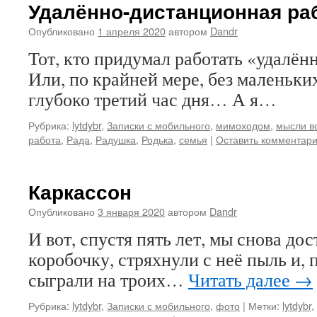
Удалённо-дистанционная раб
Опубликовано
1 апреля 2020
автором
Dandr
Тот, кто придумал работать «удалённ
Или, по крайней мере, без маленьких
глубоко третий час дня… А я…
Рубрика:
lytdybr
,
Записки с мобильного
,
мимоходом
,
мысли в
работа
,
Рада
,
Радушка
,
Родька
,
семья
|
Оставить комментар
Каркассон
Опубликовано
3 января 2020
автором
Dandr
И вот, спустя пять лет, мы снова до
коробочку, стряхнули с неё пыль и, 
сыграли на троих…
Читать далее
→
Рубрика:
lytdybr
,
Записки с мобильного
,
фото
|
Метки:
lytdybr
,